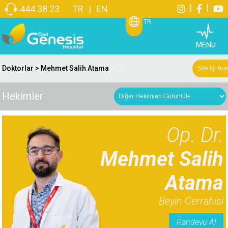
444 38 23
TR
|
EN
TR
MENU
Doktorlar
> Mehmet Salih Atama
>
Hekimler
Op. Dr.
Mehmet Salih
Atama
Beyin Cerrahisi
Randevu Al