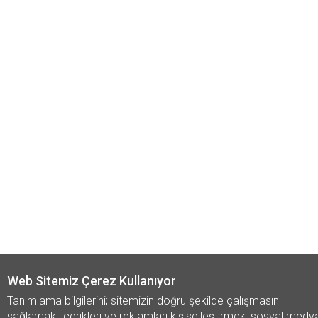
Web Sitemiz Çerez Kullanıyor
Tanımlama bilgilerini; sitemizin doğru şekilde çalışmasını
sağlamak, içerikleri ve reklamları kişiselleştirmek, sosyal medy