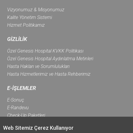
Vizyonumuz & Misyonumuz
Kalite Yönetim Sistemi
Hizmet Politikamız
GİZLİLİK
Özel Genesis Hospital KVKK Politikası
Özel Genesis Hospital Aydınlatma Metinleri
Hasta Hakları ve Sorumlulukları
Hasta Hizmetlerimiz ve Hasta Rehberimiz
E-İŞLEMLER
E-Sonuç
E-Randevu
Check-Up Paketleri
Web Sitemiz Çerez Kullanıyor